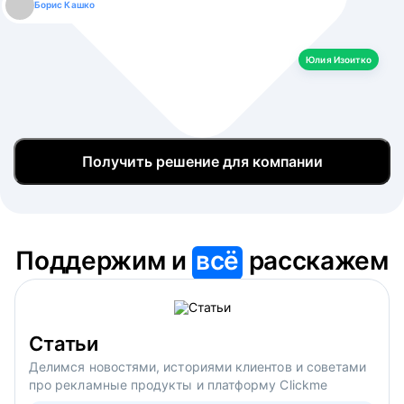
Борис Кашко
Юлия Изоитко
Александр Кулагин
Даниил Макаров
Екатерина Лазаренко
Юлия Изоитко
Получить решение для компании
Поддержим и
всё
расскажем
Статьи
Делимся новостями, историями клиентов и советами
про рекламные продукты и платформу Clickme