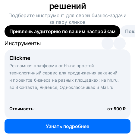
решений
Подберите инструмент для своей
бизнес-задачи
за пару кликов
Привлечь аудиторию по вашим настройкам
Пок
Инструменты
Инструменты
Инструменты
Виртуальный рекрутер
Clickme
Вакансия дня
Массовый подбор под ключ. Решите, сколько
Рекламная платформа от hh.ru: простой
Рекламный формат для вакансий на главной странице
кандидатов и когда вам нужно, и за дело возьмутся
технологичный сервис для продвижения вакансий
hh.ru. Увеличивает количество откликов
маркетологи, рекрутеры и проектные менеджеры
и проектов бизнеса на разных площадках: на hh.ru,
hh.ru с целым набором digital-инструментов
во ВКонтакте, Яндексе, Одноклассниках и Mail.ru
Стоимость:
от 200 000 ₽
Узнать подробнее
Стоимость:
от 500 ₽
Узнать подробнее
Узнать подробнее