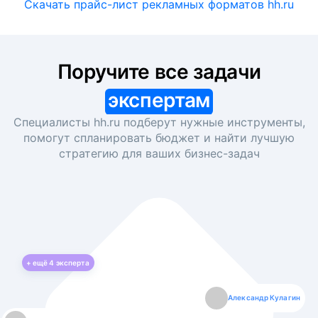
Скачать прайс-лист рекламных форматов hh.ru
Поручите все задачи
экспертам
Специалисты hh.ru подберут нужные инструменты,
помогут спланировать бюджет и найти лучшую
стратегию для ваших
бизнес-задач
+ ещё
4
эксперта
Екатерина Лазаренко
Александр Кулагин
Даниил Макаров
Борис Кашко
Юлия Изоитко