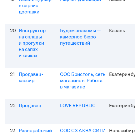
в сервис
доставки
20
Инструктор
Будем знакомы —
Казань
на сплавы
камерное бюро
и прогулки
путешествий
на сапах
и каяках
21
Продавец-
ООО Бристоль, сеть
Екатеринбур
кассир
магазинов, Работа
в магазине
22
Продавец
LOVE REPUBLIC
Екатеринбур
23
Разнорабочий
ООО СЗ АКВА СИТИ
Новосибирск