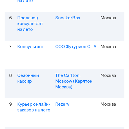
на лето
6
Продавец-
SneakerBox
Москва
консультант
на лето
7
Консультант
ООО Футурион СПА
Москва
8
Сезонный
The Carlton,
Москва
кассир
Moscow (Карлтон
Москва)
9
Курьер онлайн-
Rezerv
Москва
заказов на лето