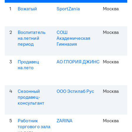
1
Вожатый
SportZania
Москва
2
Воспитатель
СОШ
Москва
на летний
Академическая
период
Гимназия
3
Продавец
АО ГЛОРИЯ ДЖИНС
Москва
на лето
4
Сезонный
ООО Эстилаб Рус
Москва
продавец-
консультант
5
Работник
ZARINA
Москва
торгового зала