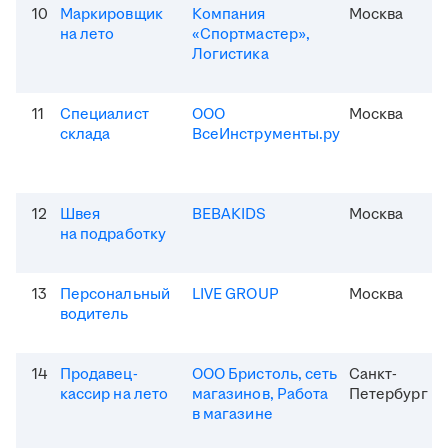
10
Маркировщик
Компания
Москва
на лето
«Спортмастер»,
Логистика
11
Специалист
ООО
Москва
склада
ВсеИнструменты.ру
12
Швея
BEBAKIDS
Москва
на подработку
13
Персональный
LIVE GROUP
Москва
водитель
14
Продавец-
ООО Бристоль, сеть
Санкт-
кассир на лето
магазинов, Работа
Петербург
в магазине