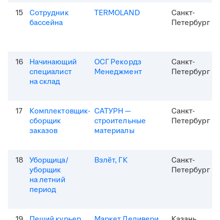
15
Сотрудник
TERMOLAND
Санкт-
бассейна
Петербург
16
Начинающий
ОСГ Рекордз
Санкт-
специалист
Менеджмент
Петербург
на склад
17
Комплектовщик-
САТУРН —
Санкт-
сборщик
строительные
Петербург
заказов
материалы
18
Уборщица/
Взлёт, ГК
Санкт-
уборщик
Петербург
на летний
период
19
Пеший курьер
Маркет Деливери
Казань